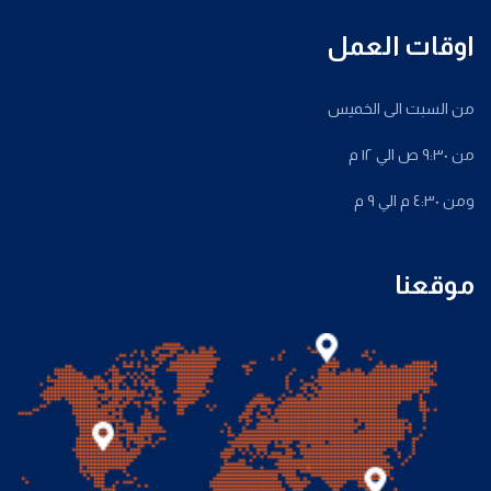
اوقات العمل
من السبت الى الخميس
من ٩:٣٠ ص الي ١٢ م
ومن ٤:٣٠ م الي ٩ م
موقعنا